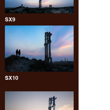
SX9
SX10